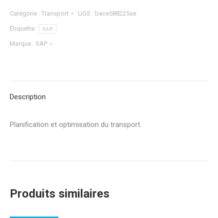
Catégorie :
Transport
UGS :
bace588225ae
Étiquette :
SAP
Marque :
SAP
Description
Planification et optimisation du transport.
Produits similaires