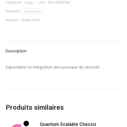
Catégorie :
Logs
UGS :
f02cc6f96f0a
Étiquette :
Check Point
Marque :
Check Point
Description
Exportation et intégration des journaux de sécurité.
Produits similaires
Quantum Scalable Chassis