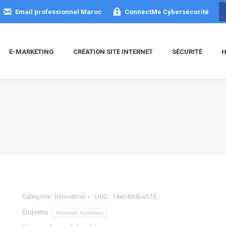
Email professionnel Maroc
ConnectMe Cybersécurité
E-MARKETING
CRÉATION SITE INTERNET
SÉCURITÉ
H
Catégorie :
Innovation
UGS :
14ec43dbe57d
Étiquette :
Dassault Systèmes