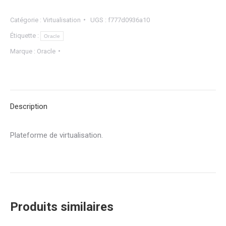
Catégorie :
Virtualisation
UGS :
f777d0936a10
Étiquette :
Oracle
Marque :
Oracle
Description
Plateforme de virtualisation.
Produits similaires