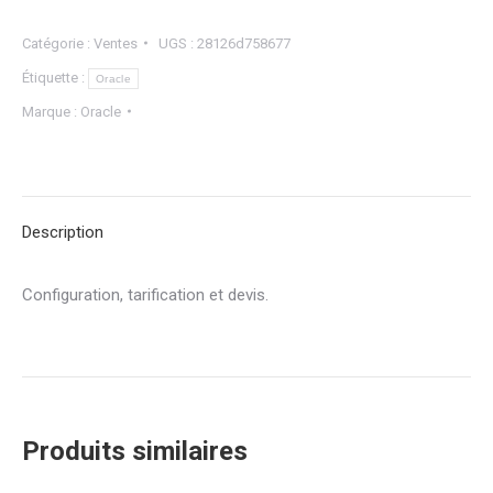
Catégorie :
Ventes
UGS :
28126d758677
Étiquette :
Oracle
Marque :
Oracle
Description
Configuration, tarification et devis.
Produits similaires