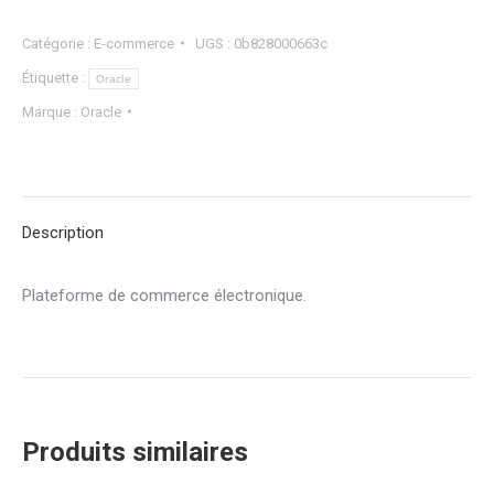
Catégorie :
E-commerce
UGS :
0b828000663c
Étiquette :
Oracle
Marque :
Oracle
Description
Plateforme de commerce électronique.
Produits similaires