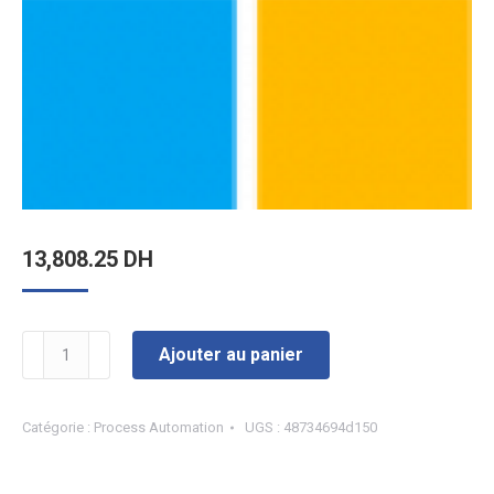
13,808.25
DH
quantité
Ajouter au panier
de
(NCE)
Catégorie :
Process Automation
UGS :
48734694d150
Power
Automate
unattended