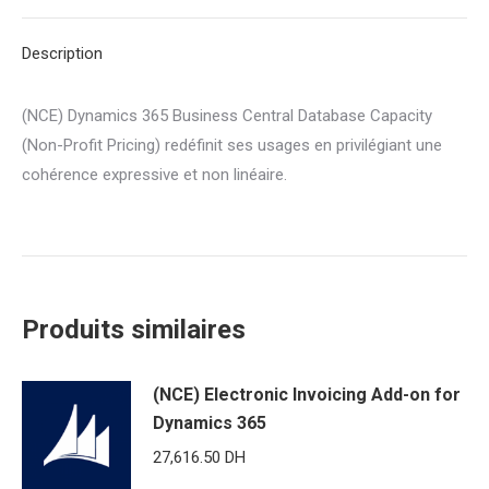
Central
Description
Database
Capacity
(NCE) Dynamics 365 Business Central Database Capacity
(Non-
(Non-Profit Pricing) redéfinit ses usages en privilégiant une
Profit
cohérence expressive et non linéaire.
Pricing)
Produits similaires
(NCE) Electronic Invoicing Add-on for
Dynamics 365
27,616.50
DH