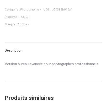
Catégorie :
Photographie
UGS :
b54388b915a1
Étiquette :
Adobe
Marque :
Adobe
Description
Version bureau avancée pour photographes professionnels.
Produits similaires