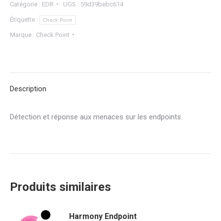
Catégorie :
EDR
UGS :
59d39bebc614
Étiquette :
Check Point
Marque :
Check Point
Description
Détection et réponse aux menaces sur les endpoints.
Produits similaires
Harmony Endpoint