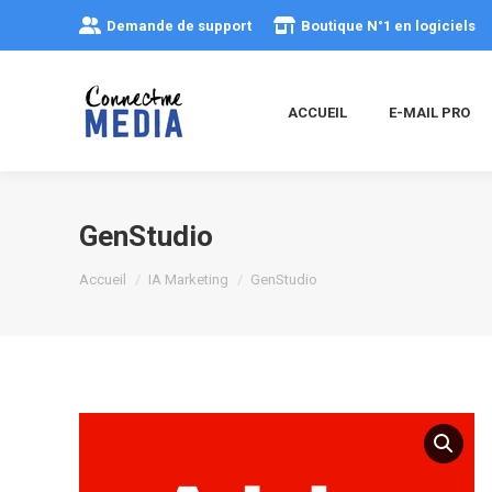
Demande de support
Boutique N°1 en logiciels
ACCUEIL
E-MAIL PRO
GenStudio
Vous êtes ici :
Accueil
IA Marketing
GenStudio