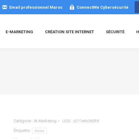
Email professionnel Maroc
ConnectMe Cybersécurité
E-MARKETING
CRÉATION SITE INTERNET
SÉCURITÉ
H
Catégorie :
IA Marketing
UGS :
c211e6c360fd
Étiquette :
Adobe