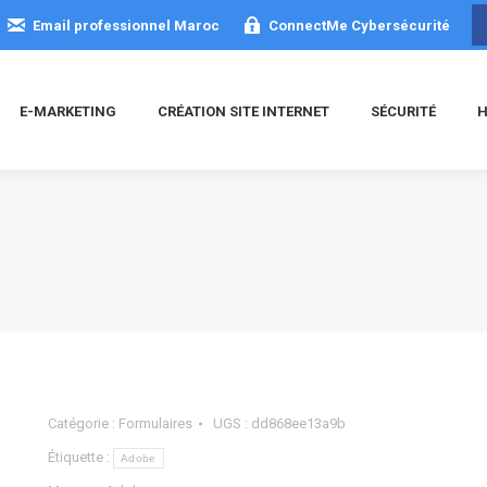
Email professionnel Maroc
ConnectMe Cybersécurité
E-MARKETING
CRÉATION SITE INTERNET
SÉCURITÉ
H
Catégorie :
Formulaires
UGS :
dd868ee13a9b
Étiquette :
Adobe