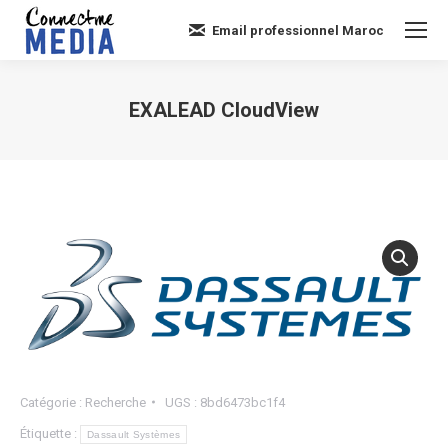
Email professionnel Maroc
EXALEAD CloudView
Vous êtes ici :
Catégorie :
Recherche
UGS :
8bd6473bc1f4
Étiquette :
Dassault Systèmes