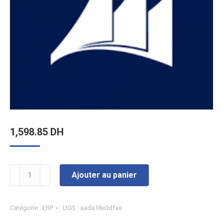
1,598.85
DH
quantité
Ajouter au panier
de
Dynamics
Catégorie :
ERP
UGS :
aada18e3dfae
365