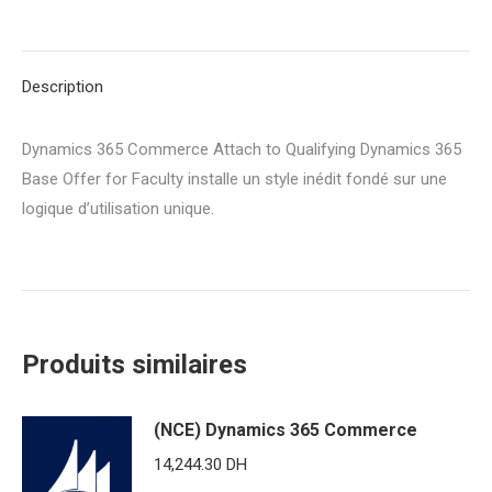
Commerce
Attach
to
Description
Qualifying
Dynamics
Dynamics 365 Commerce Attach to Qualifying Dynamics 365
365
Base Offer for Faculty installe un style inédit fondé sur une
Base
logique d’utilisation unique.
Offer
for
Faculty
Produits similaires
(NCE) Dynamics 365 Commerce
14,244.30
DH