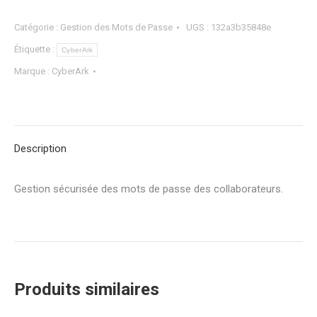
Catégorie :
Gestion des Mots de Passe
UGS :
132a3b35848e
Étiquette :
CyberArk
Marque :
CyberArk
Description
Gestion sécurisée des mots de passe des collaborateurs.
Produits similaires