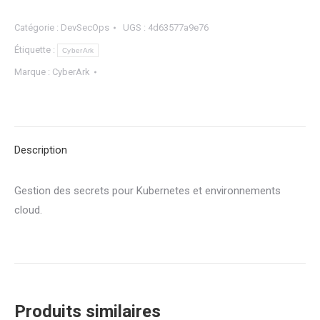
Catégorie :
DevSecOps
UGS :
4d63577a9e76
Étiquette :
CyberArk
Marque :
CyberArk
Description
Gestion des secrets pour Kubernetes et environnements
cloud.
Produits similaires