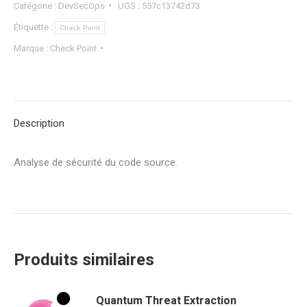
Catégorie :
DevSecOps
UGS :
557c13742d73
Étiquette :
Check Point
Marque :
Check Point
Description
Analyse de sécurité du code source.
Produits similaires
Quantum Threat Extraction