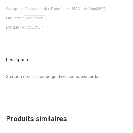
Catégorie :
Protection des Données
UGS :
c642aa63677d
Étiquette :
ARCSERVE
Marque :
ARCSERVE
Description
Solution centralisée de gestion des sauvegardes.
Produits similaires