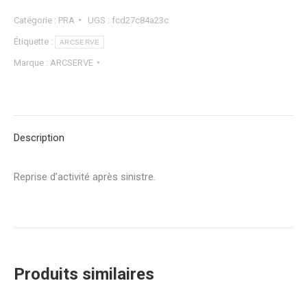
Catégorie :
PRA
UGS :
fcd27c84a23c
Étiquette :
ARCSERVE
Marque :
ARCSERVE
Description
Reprise d’activité après sinistre.
Produits similaires