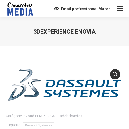
Email professionnel Maroc
3DEXPERIENCE ENOVIA
Vous êtes ici :
Catégorie :
Cloud PLM
UGS :
1ad2bd54cf87
Étiquette :
Dassault Systèmes