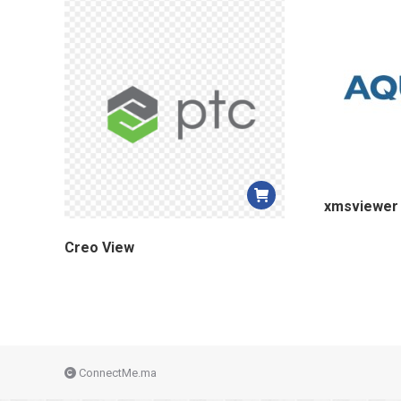
xmsviewer
Creo View
ConnectMe.ma