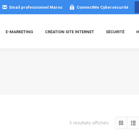
Email professionnel Maroc
ConnectMe Cybersécurité
E-MARKETING
CRÉATION SITE INTERNET
SÉCURITÉ
H
Trié
3 résultats affichés
du