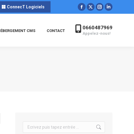
ConnecT Logiciels
Facebook
X
Instagram
LinkedIn
page
page
page
page
opens
opens
opens
opens
0660487969
ÉBERGEMENT CMS
CONTACT
in
in
in
in
Appelez-nous!
new
new
new
new
window
window
window
window
Search: