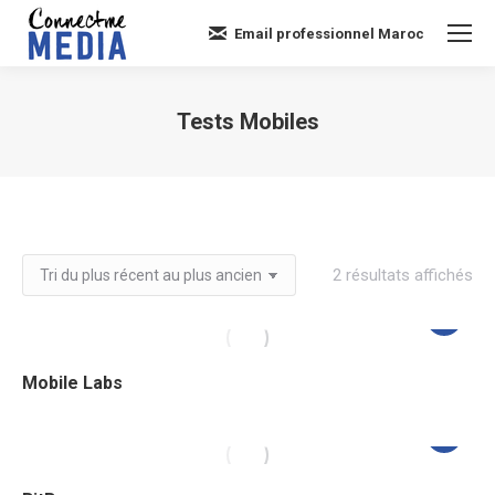
Email professionnel Maroc
Tests Mobiles
Vous êtes ici :
Tri
2 résultats affichés
du
plu
réc
Mobile Labs
au
plu
an