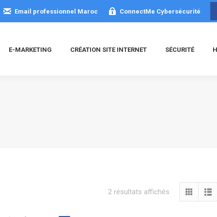
Email professionnel Maroc
ConnectMe Cybersécurité
E-MARKETING
CRÉATION SITE INTERNET
SÉCURITÉ
H
Trié
2 résultats affichés
du