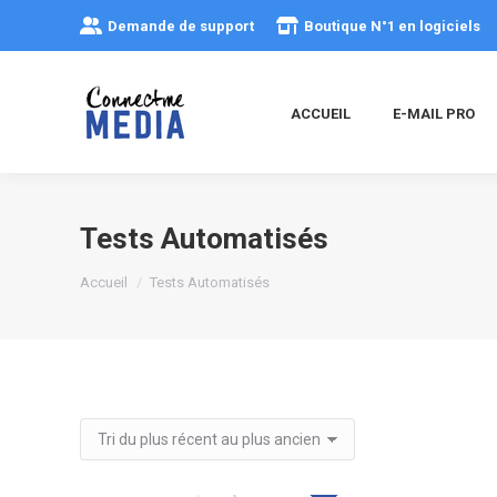
Demande de support
Boutique N°1 en logiciels
ACCUEIL
E-MAIL PRO
Tests Automatisés
Vous êtes ici :
Accueil
Tests Automatisés