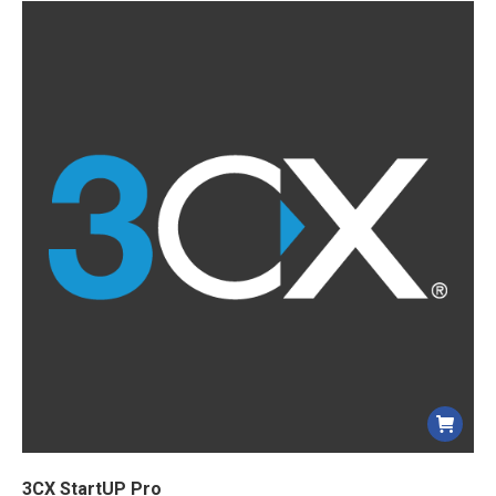
3CX StartUP Pro