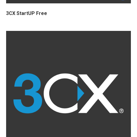
3CX StartUP Free