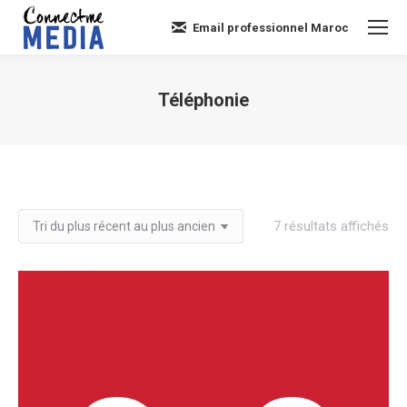
Email professionnel Maroc
Téléphonie
Vous êtes ici :
Tri
7 résultats affichés
du
plu
réc
au
plu
an