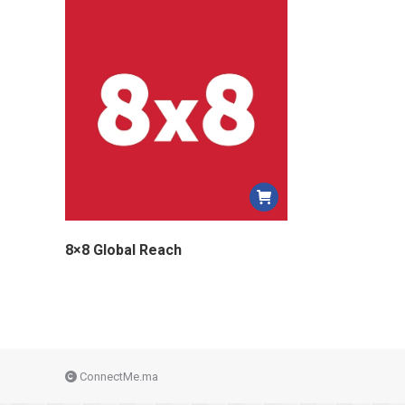
8×8 Global Reach
ConnectMe.ma