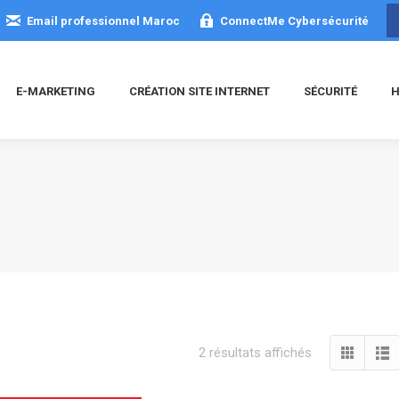
Email professionnel Maroc
ConnectMe Cybersécurité
E-MARKETING
CRÉATION SITE INTERNET
SÉCURITÉ
H
Trié
2 résultats affichés
du