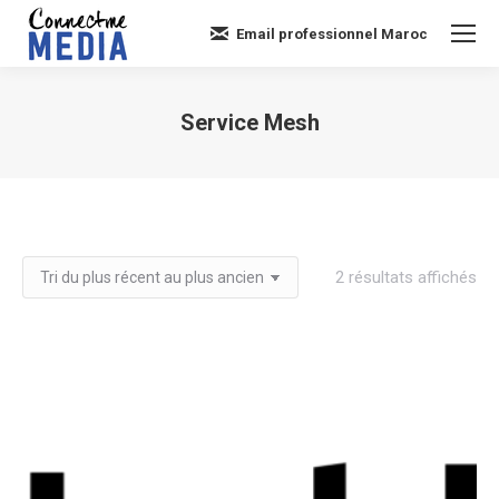
Email professionnel Maroc
Service Mesh
Vous êtes ici :
Tri
2 résultats affichés
du
plu
réc
au
plu
an