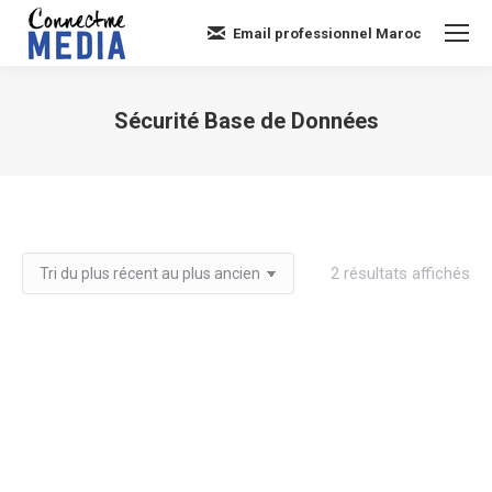
Email professionnel Maroc
Sécurité Base de Données
Vous êtes ici :
Tri
2 résultats affichés
du
plu
réc
au
plu
an