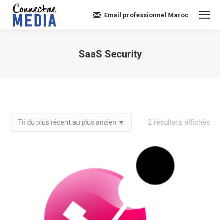
Email professionnel Maroc
SaaS Security
Vous êtes ici :
Tri
2 résultats affichés
du
plu
réc
au
plu
an