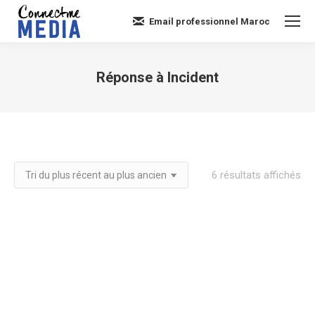
Email professionnel Maroc
Réponse à Incident
Vous êtes ici :
Tri
6 résultats affichés
du
plu
réc
au
plu
an