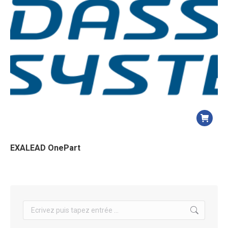
EXALEAD OnePart
Search: