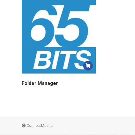
Folder Manager
ConnectMe.ma