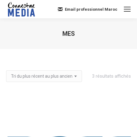
Email professionnel Maroc
MES
Vous êtes ici :
Tri
3 résultats affichés
du
plu
réc
au
plu
an