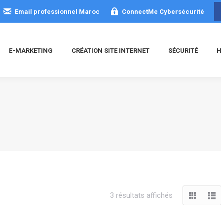
Email professionnel Maroc
ConnectMe Cybersécurité
E-MARKETING
CRÉATION SITE INTERNET
SÉCURITÉ
H
Trié
3 résultats affichés
du