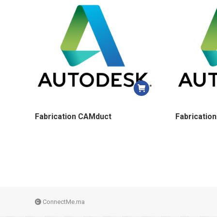
Fabrication CAMduct
Fabricatio
ConnectMe.ma