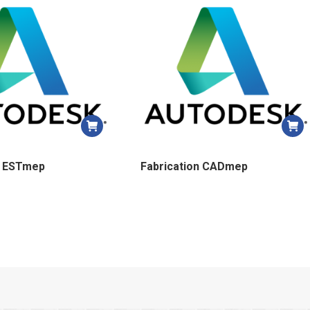
plus
récent
au
plus
ancien
n ESTmep
Fabrication CADmep