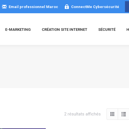
Email professionnel Maroc
ConnectMe Cybersécurité
E-MARKETING
CRÉATION SITE INTERNET
SÉCURITÉ
H
Trié
2 résultats affichés
du