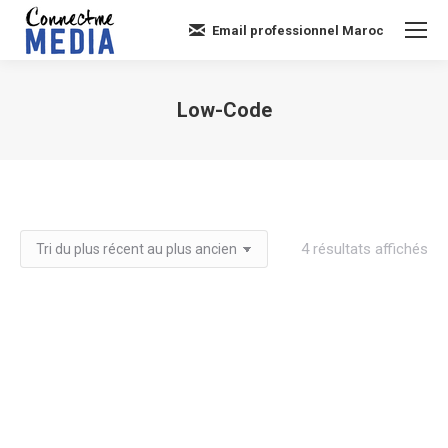
Email professionnel Maroc
Low-Code
Vous êtes ici :
Tri
4 résultats affichés
du
plu
réc
au
plu
an