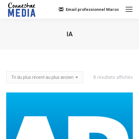
Email professionnel Maroc
IA
Vous êtes ici :
Tri
8 résultats affichés
du
plu
réc
au
plu
an