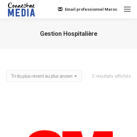
Email professionnel Maroc
Gestion Hospitalière
Vous êtes ici :
Tri
2 résultats affichés
du
plu
réc
au
plu
an