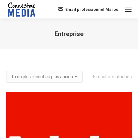
Email professionnel Maroc
Entreprise
Vous êtes ici :
Tri
5 résultats affichés
du
plu
réc
au
plu
an