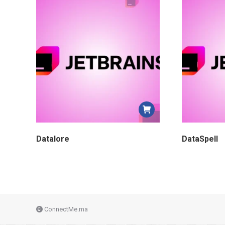
Datalore
DataSpell
ConnectMe.ma