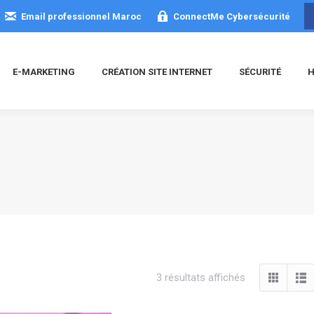
Email professionnel Maroc
ConnectMe Cybersécurité
E-MARKETING
CRÉATION SITE INTERNET
SÉCURITÉ
H
Trié
3 résultats affichés
du