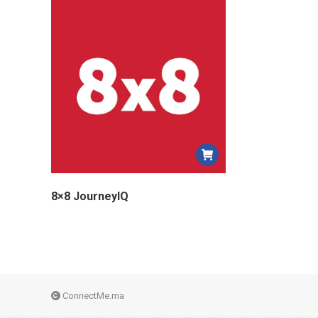
8×8 JourneyIQ
ConnectMe.ma