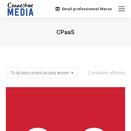
Email professionnel Maroc
CPaaS
Vous êtes ici :
Tri
2 résultats affichés
du
plu
réc
au
plu
an