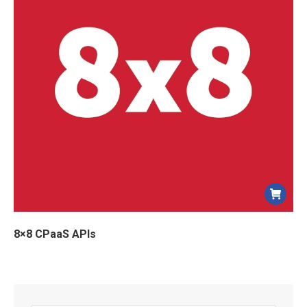
8×8 CPaaS APIs