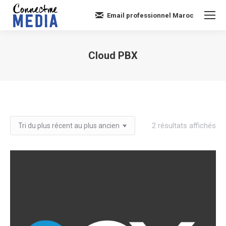
Email professionnel Maroc
Cloud PBX
Vous êtes ici :
Tri
2 résultats affichés
du
plu
réc
au
plu
an