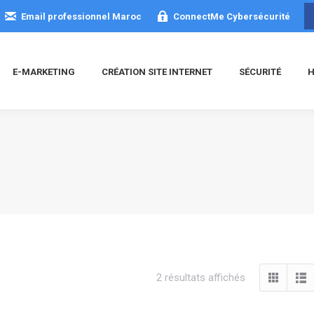
Email professionnel Maroc
ConnectMe Cybersécurité
E-MARKETING
CRÉATION SITE INTERNET
SÉCURITÉ
H
Trié
2 résultats affichés
du