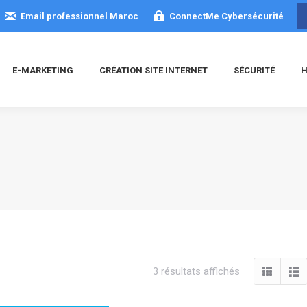
Email professionnel Maroc
ConnectMe Cybersécurité
E-MARKETING
CRÉATION SITE INTERNET
SÉCURITÉ
H
Trié
3 résultats affichés
du