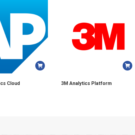
plus
récent
au
plus
ancien
ics Cloud
3M Analytics Platform