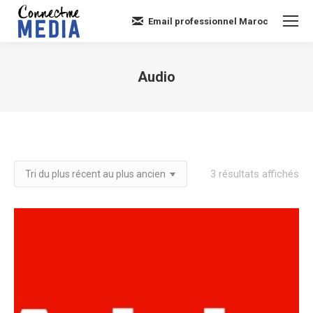
Email professionnel Maroc
Audio
Vous êtes ici :
Tri
3 résultats affichés
du
plu
réc
au
plu
an