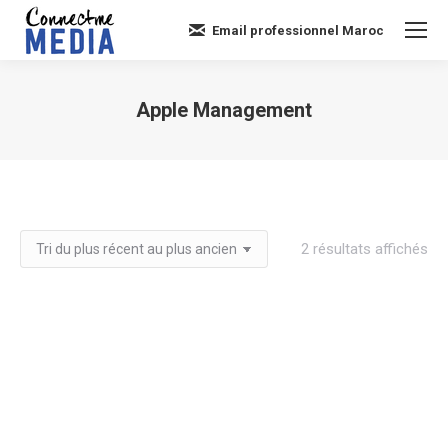
Email professionnel Maroc
Apple Management
Vous êtes ici :
Tri
2 résultats affichés
du
plu
réc
au
plu
an