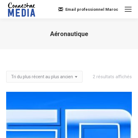
Email professionnel Maroc
Aéronautique
Vous êtes ici :
Tri
2 résultats affichés
du
plu
réc
au
plu
an